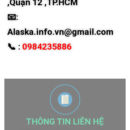
,Quận 12 ,TP.HCM
📧:
Alaska.info.vn@gmail.com
📞 :
0984235886
THÔNG TIN LIÊN HỆ