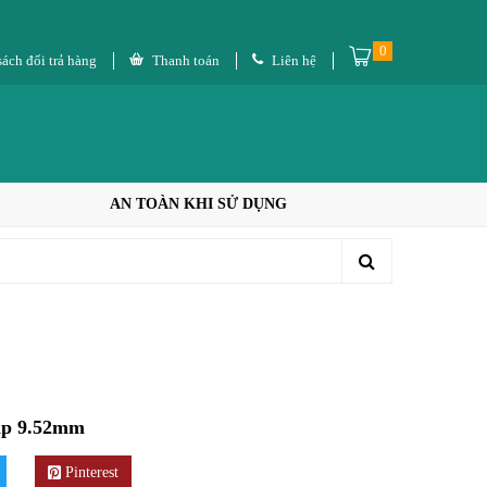
0
ách đổi trả hàng
Thanh toán
Liên hệ
AN TOÀN KHI SỬ DỤNG
áp 9.52mm
Pinterest