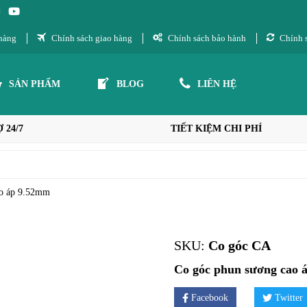
hàng
Chính sách giao hàng
Chính sách bảo hành
Chính s
SẢN PHẨM
BLOG
LIÊN HỆ
 24/7
TIẾT KIỆM CHI PHÍ
ao áp 9.52mm
SKU:
Co góc CA
Co góc phun sương cao 
Facebook
Twitter