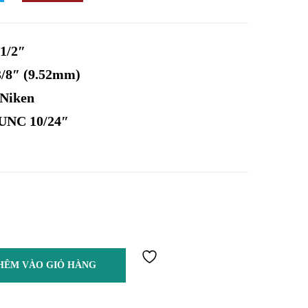
 1/2″
3/8″ (9.52mm)
 Niken
 UNC 10/24″
HÊM VÀO GIỎ HÀNG