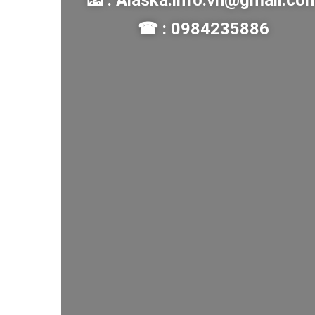
📧 : Alaska.info.vn@gmail.co
☎ : 0984235886