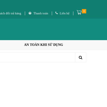
0
ách đổi trả hàng
Thanh toán
Liên hệ
AN TOÀN KHI SỬ DỤNG