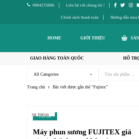
0984235886
Liên hệ với chúng tôi !
Chính sách thanh toán
Hướng dẫn mua 
HOME
GIỚI THIỆU
SẢ
GIAO HÀNG TOÀN QUỐC
HỖ TRỢ
Trang chủ
Bài viết được gắn thẻ “Fujitex”
20 TH10
Tin tức
Máy phun sương FUJITEX giá