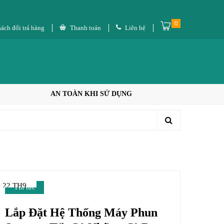
0
ách đổi trả hàng
Thanh toán
Liên hệ
AN TOÀN KHI SỬ DỤNG
22 TH9
Tin tức
Lắp Đặt Hệ Thống Máy Phun