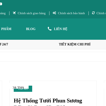
hàng
Chính sách giao hàng
Chính sách bảo hành
Chính s
N PHẨM
BLOG
LIÊN HỆ
 24/7
TIẾT KIỆM CHI PHÍ
28 TH9
Tin tức
Hệ Thống Tưới Phun Sương