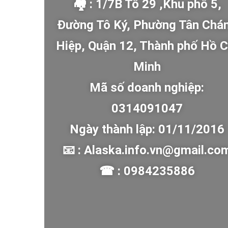
🏘 : 1/7B Tổ 29 ,Khu phố 5,
Đường Tô Ký, Phường Tân Chá
Hiệp, Quận 12, Thành phố Hồ C
Minh
Mã số doanh nghiệp:
0314091047
Ngày thành lập: 01/11/2016
📧 : Alaska.info.vn@gmail.co
☎ : 0984235886