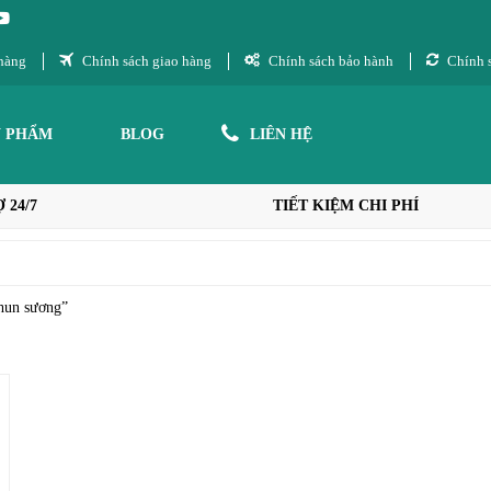
hàng
Chính sách giao hàng
Chính sách bảo hành
Chính s
N PHẨM
BLOG
LIÊN HỆ
 24/7
TIẾT KIỆM CHI PHÍ
phun sương”