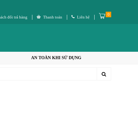
0
ách đổi trả hàng
Thanh toán
Liên hệ
AN TOÀN KHI SỬ DỤNG