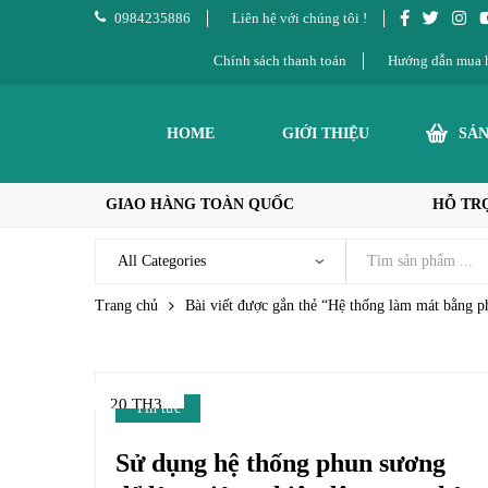
0984235886
Liên hệ với chúng tôi !
Chính sách thanh toán
Hướng dẫn mua 
HOME
GIỚI THIỆU
SẢ
GIAO HÀNG TOÀN QUỐC
HỖ TRỢ
Trang chủ
Bài viết được gắn thẻ “Hệ thống làm mát bằng 
20 TH3
Tin tức
Sử dụng hệ thống phun sương