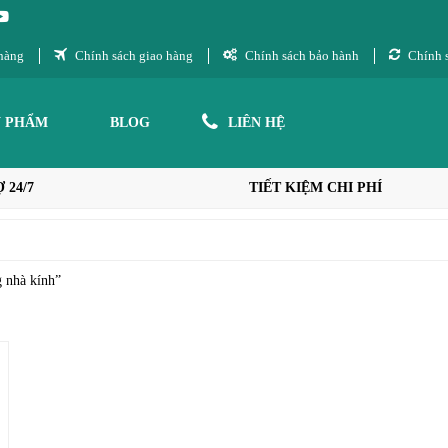
hàng
Chính sách giao hàng
Chính sách bảo hành
Chính s
N PHẨM
BLOG
LIÊN HỆ
 24/7
TIẾT KIỆM CHI PHÍ
g nhà kính”