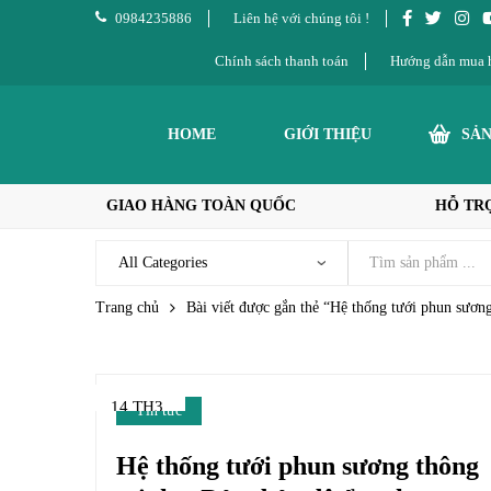
0984235886
Liên hệ với chúng tôi !
Chính sách thanh toán
Hướng dẫn mua 
HOME
GIỚI THIỆU
SẢ
GIAO HÀNG TOÀN QUỐC
HỖ TRỢ
Trang chủ
Bài viết được gắn thẻ “Hệ thống tưới phun sươn
14 TH3
Tin tức
Hệ thống tưới phun sương thông