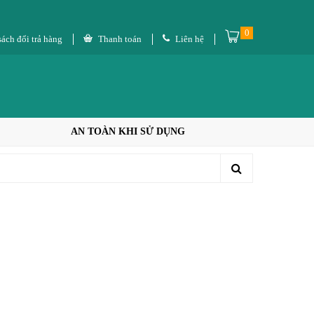
0
ách đổi trả hàng
Thanh toán
Liên hệ
AN TOÀN KHI SỬ DỤNG