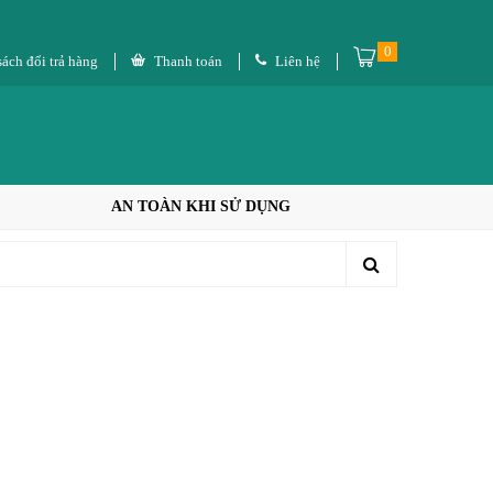
0
ách đổi trả hàng
Thanh toán
Liên hệ
AN TOÀN KHI SỬ DỤNG