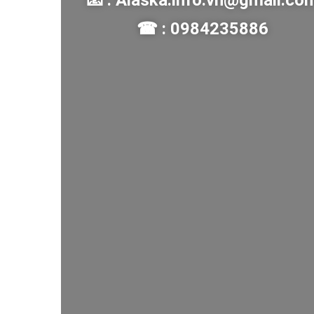
📧 : Alaska.info.vn@gmail.co
☎ : 0984235886