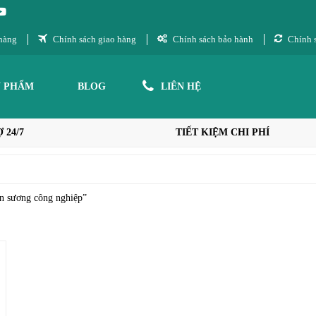
hàng
Chính sách giao hàng
Chính sách bảo hành
Chính s
N PHẨM
BLOG
LIÊN HỆ
 24/7
TIẾT KIỆM CHI PHÍ
un sương công nghiệp”