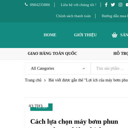
0984235886
Liên hệ với chúng tôi !
Chính sách thanh toán
Hướng dẫn mua 
HOME
GIỚI THIỆU
SẢ
GIAO HÀNG TOÀN QUỐC
HỖ TRỢ
Trang chủ
Bài viết được gắn thẻ “Lợi ích của máy bơm ph
03 TH3
Tin tức
Cách lựa chọn máy bơm phun