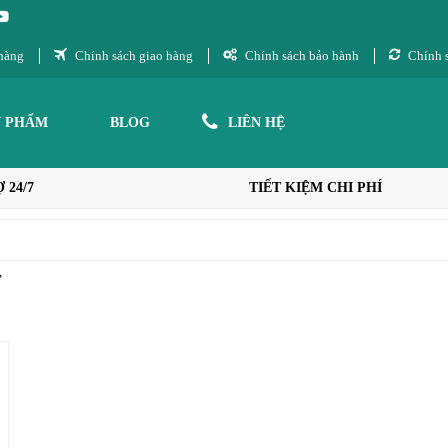
hàng
Chính sách giao hàng
Chính sách bảo hành
Chính s
N PHẨM
BLOG
LIÊN HỆ
 24/7
TIẾT KIỆM CHI PHÍ
”