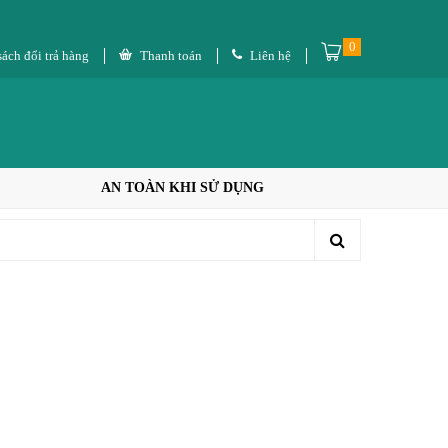
0
ách đổi trả hàng
Thanh toán
Liên hệ
AN TOÀN KHI SỬ DỤNG