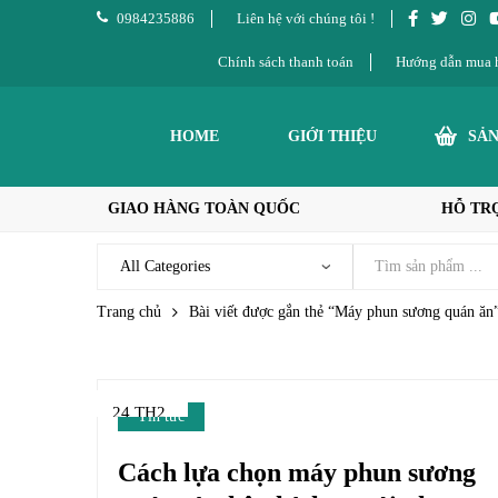
0984235886
Liên hệ với chúng tôi !
Chính sách thanh toán
Hướng dẫn mua 
HOME
GIỚI THIỆU
SẢ
GIAO HÀNG TOÀN QUỐC
HỖ TRỢ
Trang chủ
Bài viết được gắn thẻ “Máy phun sương quán ăn
24 TH2
Tin tức
Cách lựa chọn máy phun sương