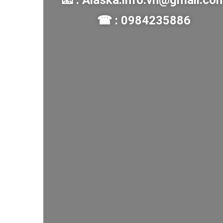
📧 : Alaska.info.vn@gmail.co
☎ : 0984235886