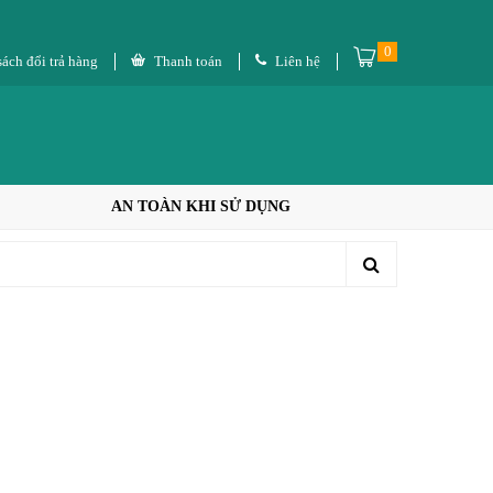
0
ách đổi trả hàng
Thanh toán
Liên hệ
AN TOÀN KHI SỬ DỤNG