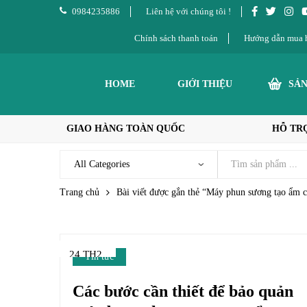
0984235886
Liên hệ với chúng tôi !
Chính sách thanh toán
Hướng dẫn mua 
HOME
GIỚI THIỆU
SẢ
GIAO HÀNG TOÀN QUỐC
HỖ TRỢ
Trang chủ
Bài viết được gắn thẻ “Máy phun sương tạo ẩm c
24 TH2
Tin tức
Các bước cần thiết để bảo quản