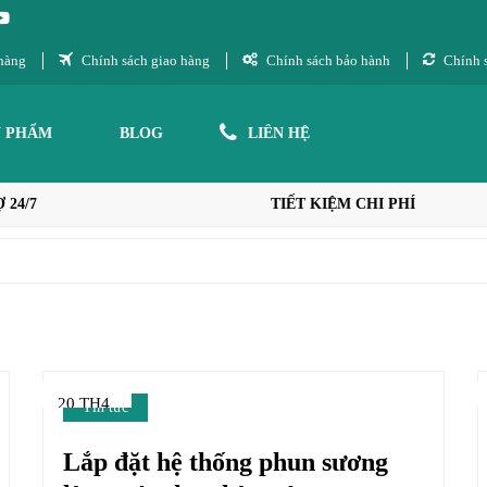
hàng
Chính sách giao hàng
Chính sách bảo hành
Chính s
N PHẨM
BLOG
LIÊN HỆ
 24/7
TIẾT KIỆM CHI PHÍ
20 TH4
Tin tức
Lắp đặt hệ thống phun sương