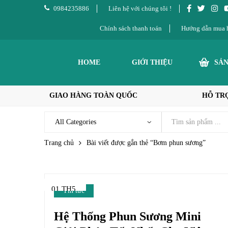
0984235886
Liên hệ với chúng tôi !
Chính sách thanh toán
Hướng dẫn mua 
HOME
GIỚI THIỆU
SẢ
GIAO HÀNG TOÀN QUỐC
HỖ TRỢ
Trang chủ
Bài viết được gắn thẻ “Bơm phun sương”
01 TH5
Tin tức
Hệ Thống Phun Sương Mini