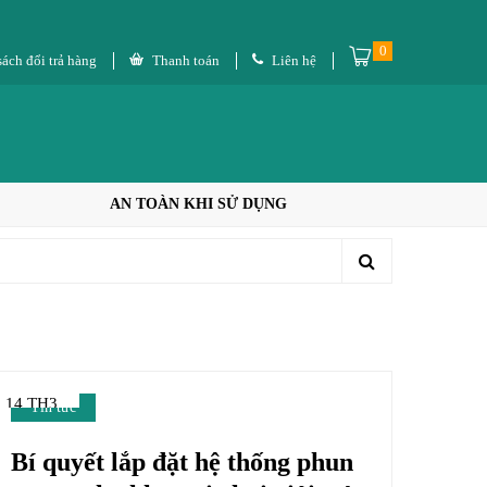
0
ách đổi trả hàng
Thanh toán
Liên hệ
AN TOÀN KHI SỬ DỤNG
14 TH3
Tin tức
Bí quyết lắp đặt hệ thống phun