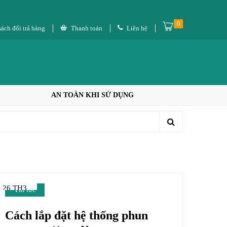
0
ách đổi trả hàng
Thanh toán
Liên hệ
AN TOÀN KHI SỬ DỤNG
26 TH3
Tin tức
Cách lắp đặt hệ thống phun