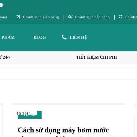
hàng
Chính sách giao hàng
Chính sách bảo hành
Chính s
N PHẨM
BLOG
LIÊN HỆ
 24/7
TIẾT KIỆM CHI PHÍ
16 TH4
Tin tức
Cách sử dụng máy bơm nước