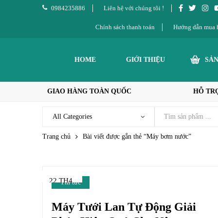
0984235886
Liên hệ với chúng tôi !
Chính sách thanh toán
Hướng dẫn mua 
HOME
GIỚI THIỆU
SẢ
GIAO HÀNG TOÀN QUỐC
HỖ TRỢ
Trang chủ
Bài viết được gắn thẻ “Máy bơm nước”
22 TH4
Tin tức
Máy Tưới Lan Tự Động Giải