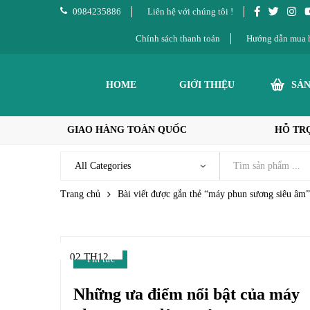
0984235886
Liên hệ với chúng tôi !
Chính sách thanh toán
Hướng dẫn mua 
HOME
GIỚI THIỆU
SẢ
GIAO HÀNG TOÀN QUỐC
HỖ TRỢ
Trang chủ
Bài viết được gắn thẻ “máy phun sương siêu âm”
02 TH12
Tin tức
Những ưa điểm nổi bật của máy