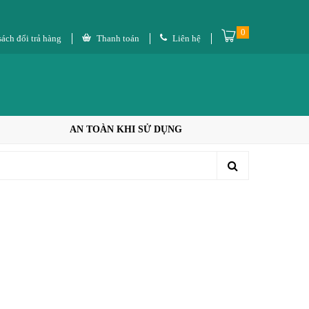
0
ách đổi trả hàng
Thanh toán
Liên hệ
AN TOÀN KHI SỬ DỤNG