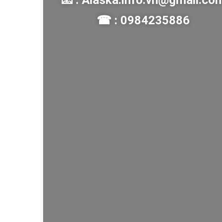
📧 : Alaska.info.vn@gmail.co
☎ : 0984235886